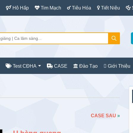
Hô Hấp
Tim Mạch
Tiêu Hóa
Tiết Niệu
Test CĐHA
CASE
Đào Tạo
Giới Thiệu
S
c
CASE SAU
»