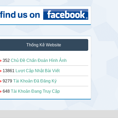
Thống Kê Website
»
352
Chủ Đề Chẩn Đoán Hình Ảnh
»
13861
Lượt Cập Nhật Bài Viết
»
9279
Tài Khoản Đã Đăng Ký
»
648
Tài Khoản Đang Truy Cập