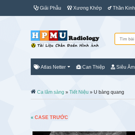
Giải Phẫu
Xương Khớp
Thần Kinh
Atlas Netter
Can Thiệp
Siêu Âm
Ca lâm sàng
»
Tiết Niệu
» U bàng quang
«
CASE TRƯỚC