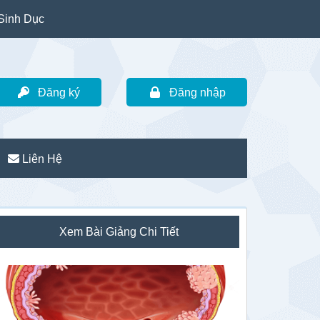
Sinh Dục
Đăng ký
Đăng nhập
Liên Hệ
idebar
Xem Bài Giảng Chi Tiết
hính