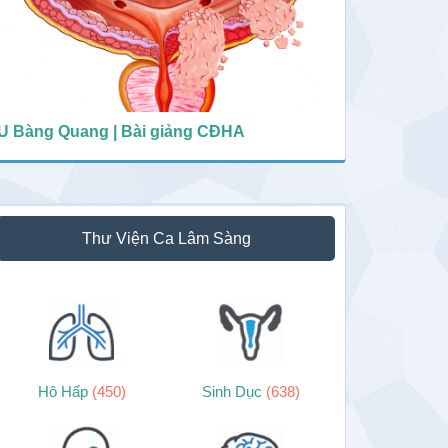
U Bàng Quang | Bài giảng CĐHA
Thư Viện Ca Lâm Sàng
Hô Hấp
(450)
Sinh Dục
(638)