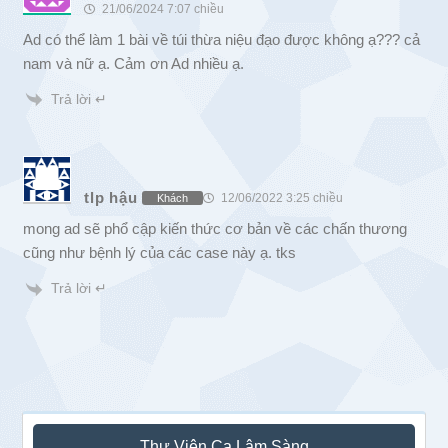
21/06/2024 7:07 chiều
Ad có thể làm 1 bài về túi thừa niệu đạo được không ạ??? cả
nam và nữ ạ. Cảm ơn Ad nhiều ạ.
Trả lời ↵
tlp hậu
12/06/2022 3:25 chiều
Khách
mong ad sẽ phổ cập kiến thức cơ bản về các chấn thương
cũng như bệnh lý của các case này ạ. tks
Trả lời ↵
Sidebar
Thư Viện Ca Lâm Sàng