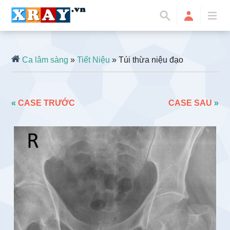
Ca lâm sàng
»
Tiết Niệu
» Túi thừa niệu đạo
«
CASE TRƯỚC
CASE SAU
»