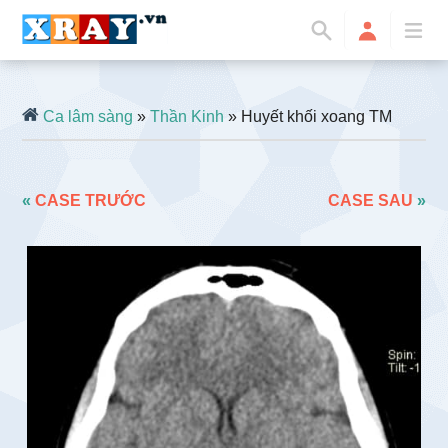
Ca lâm sàng
»
Thần Kinh
» Huyết khối xoang TM
«
CASE TRƯỚC
CASE SAU
»