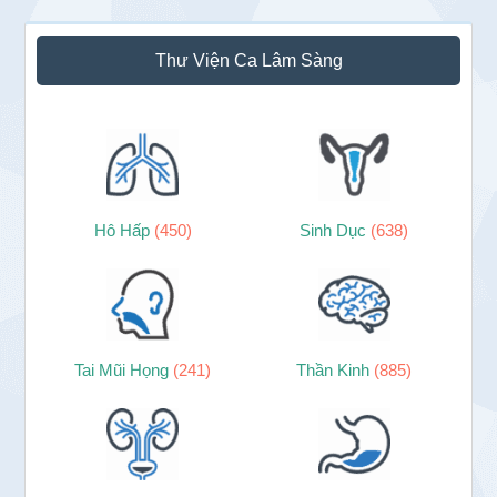
Thư Viện Ca Lâm Sàng
Hô Hấp
(450)
Sinh Dục
(638)
Tai Mũi Họng
(241)
Thần Kinh
(885)