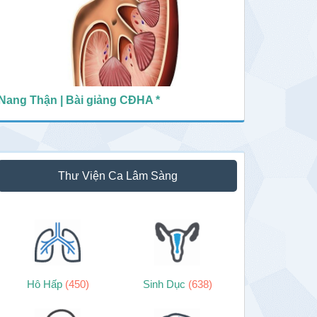
Nang Thận | Bài giảng CĐHA *
Thư Viện Ca Lâm Sàng
Hô Hấp
(450)
Sinh Dục
(638)