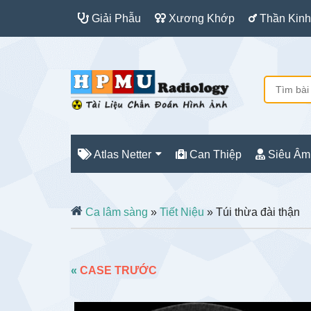
Giải Phẫu
Xương Khớp
Thần Kinh
Atlas Netter
Can Thiệp
Siêu Âm
Ca lâm sàng
»
Tiết Niệu
» Túi thừa đài thận
«
CASE TRƯỚC