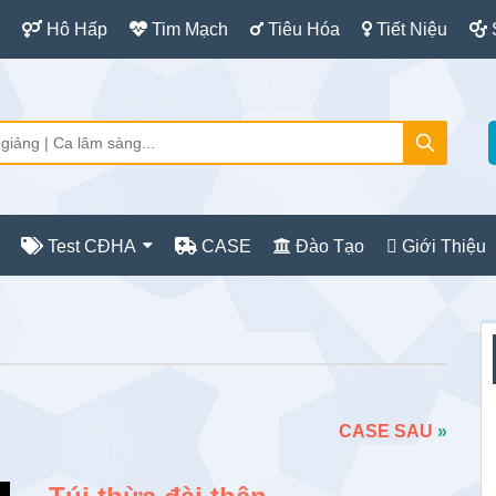
Hô Hấp
Tim Mạch
Tiêu Hóa
Tiết Niệu
Test CĐHA
CASE
Đào Tạo
Giới Thiệu
S
c
CASE SAU
»