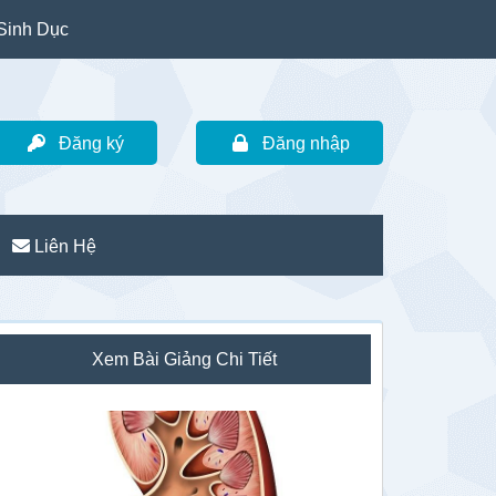
Sinh Dục
Đăng ký
Đăng nhập
Liên Hệ
idebar
Xem Bài Giảng Chi Tiết
hính