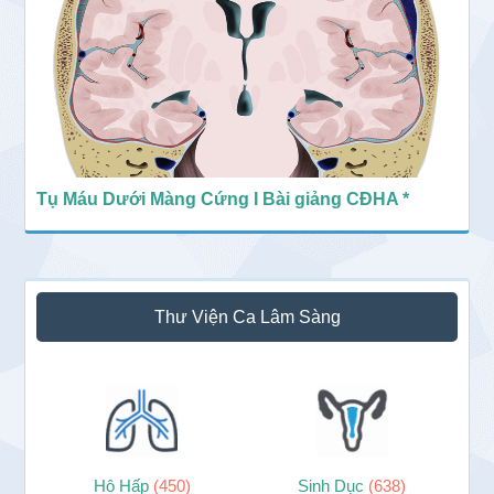
Tụ Máu Dưới Màng Cứng I Bài giảng CĐHA *
Thư Viện Ca Lâm Sàng
Hô Hấp
(450)
Sinh Dục
(638)