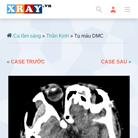
Ca lâm sàng
»
Thần Kinh
» Tụ máu DMC
«
CASE TRƯỚC
CASE SAU
»