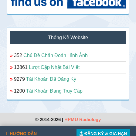
Thống Kê Website
»
352
Chủ Đề Chẩn Đoán Hình Ảnh
»
13861
Lượt Cập Nhật Bài Viết
»
9279
Tài Khoản Đã Đăng Ký
»
1200
Tài Khoản Đang Truy Cập
© 2014-2026 |
HPMU Radiology
HƯỚNG DẪN
ĐĂNG KÝ & GIA HẠN