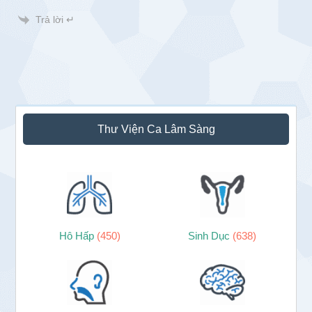
Trả lời ↵
Sidebar
Thư Viện Ca Lâm Sàng
chính
Hô Hấp
(450)
Sinh Dục
(638)