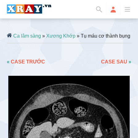
Ca lâm sàng
»
Xương Khớp
» Tụ máu cơ thành bụng
«
CASE TRƯỚC
CASE SAU
»