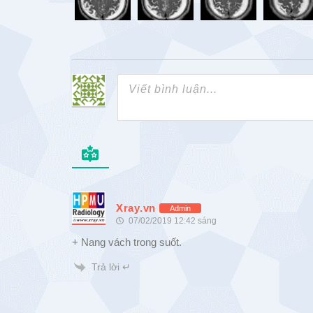
Xray.vn
Admin
07/02/2019 12:42 sáng
+ Nang vách trong suốt.
Trả lời ↵