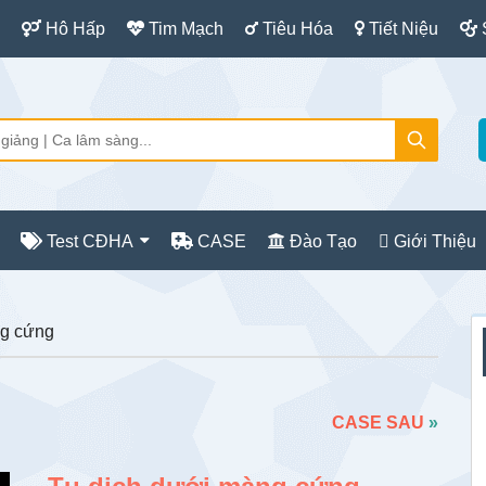
Hô Hấp
Tim Mạch
Tiêu Hóa
Tiết Niệu
Test CĐHA
CASE
Đào Tạo
Giới Thiệu
S
ng cứng
c
CASE SAU
»