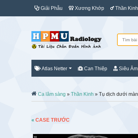
Giải Phẫu
Xương Khớp
Thần Kinh
Atlas Netter
Can Thiệp
Siêu Âm
Ca lâm sàng
»
Thần Kinh
» Tụ dịch dưới mà
«
CASE TRƯỚC