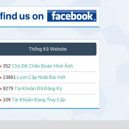
Thống Kê Website
»
352
Chủ Đề Chẩn Đoán Hình Ảnh
»
13861
Lượt Cập Nhật Bài Viết
»
9279
Tài Khoản Đã Đăng Ký
»
109
Tài Khoản Đang Truy Cập