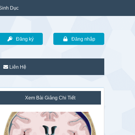
Sinh Dục
Đăng ký
Đăng nhập
Liên Hệ
idebar
Xem Bài Giảng Chi Tiết
hính