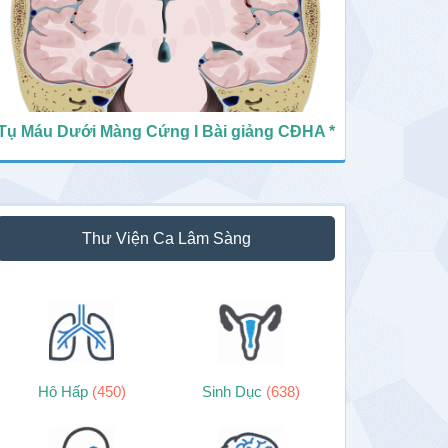
Tụ Máu Dưới Màng Cứng I Bài giảng CĐHA *
Thư Viện Ca Lâm Sàng
Hô Hấp
(450)
Sinh Dục
(638)