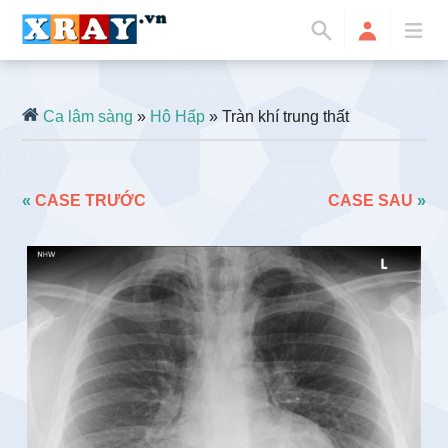
Ca lâm sàng
»
Hô Hấp
» Tràn khí trung thất
«
CASE TRƯỚC
CASE SAU
»