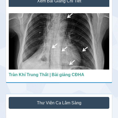
Xem Bài Giảng Chi Tiết
chính
Tràn Khí Trung Thất | Bài giảng CĐHA
Thư Viện Ca Lâm Sàng