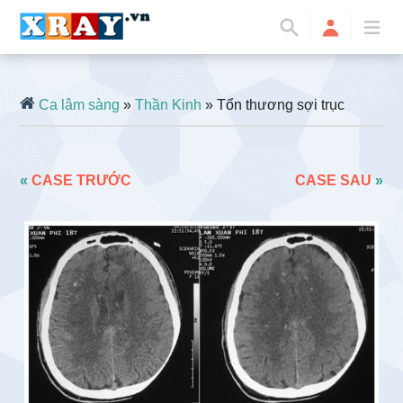
Ca lâm sàng
»
Thần Kinh
» Tổn thương sợi trục
«
CASE TRƯỚC
CASE SAU
»