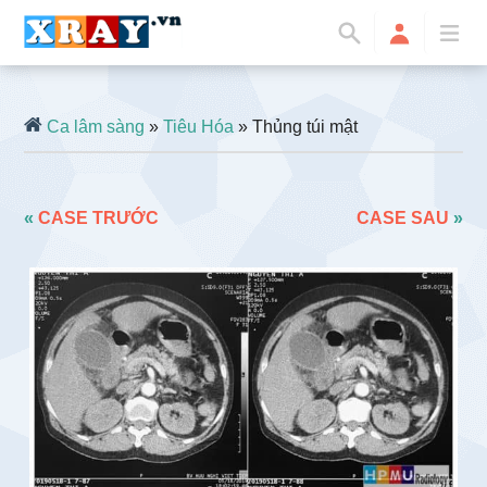
Ca lâm sàng
»
Tiêu Hóa
» Thủng túi mật
«
CASE TRƯỚC
CASE SAU
»