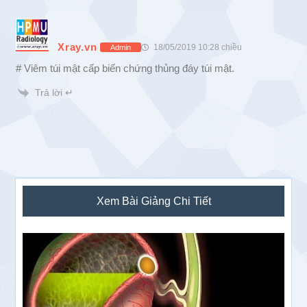
Xray.vn
18/05/2019 10:28 chiều
Admin
# Viêm túi mật cấp biến chứng thủng đáy túi mật.
Trả lời ↵
Sidebar
Xem Bài Giảng Chi Tiết
chính