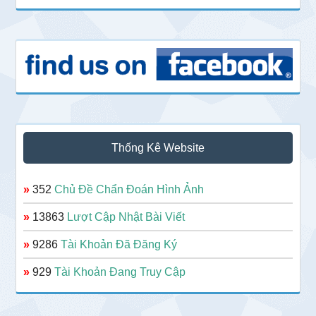
Thống Kê Website
»
352
Chủ Đề Chẩn Đoán Hình Ảnh
»
13863
Lượt Cập Nhật Bài Viết
»
9286
Tài Khoản Đã Đăng Ký
»
929
Tài Khoản Đang Truy Cập