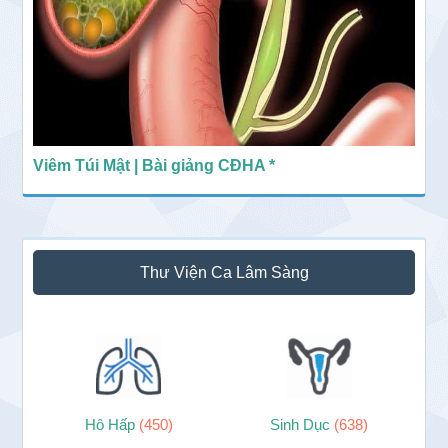
Viêm Túi Mật | Bài giảng CĐHA *
Thư Viện Ca Lâm Sàng
Hô Hấp
(450)
Sinh Dục
(638)