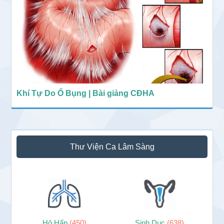
Khí Tự Do Ổ Bụng | Bài giảng CĐHA
Thư Viện Ca Lâm Sàng
Hô Hấp
(450)
Sinh Dục
(638)