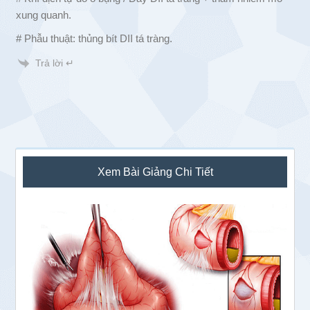
xung quanh.
# Phẫu thuật: thủng bít DII tá tràng.
Trả lời ↵
Sidebar
Xem Bài Giảng Chi Tiết
chính