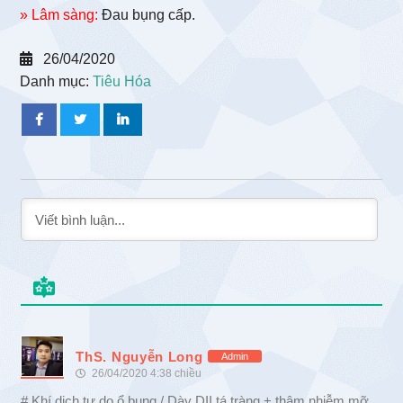
» Lâm sàng:
Đau bụng cấp.
26/04/2020
Danh mục:
Tiêu Hóa
ThS. Nguyễn Long
Admin
26/04/2020 4:38 chiều
# Khí dịch tự do ổ bụng / Dày DII tá tràng + thâm nhiễm mỡ