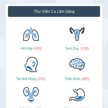
Thư Viện Ca Lâm Sàng
Hô Hấp
(450)
Sinh Dục
(638)
Tai Mũi Họng
(241)
Thần Kinh
(885)