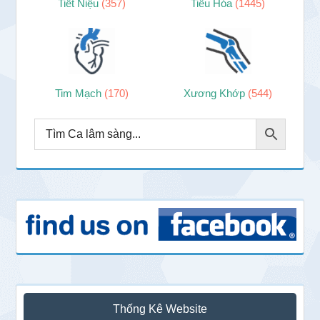
Tiết Niệu
(357)
Tiêu Hóa
(1445)
Tim Mạch
(170)
Xương Khớp
(544)
Thống Kê Website