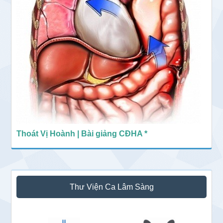
Thoát Vị Hoành | Bài giảng CĐHA *
Thư Viện Ca Lâm Sàng