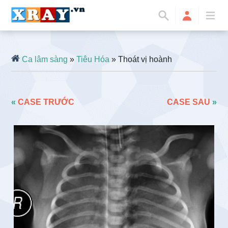
Ca lâm sàng
»
Tiêu Hóa
» Thoát vị hoành
«
CASE TRƯỚC
CASE SAU
»