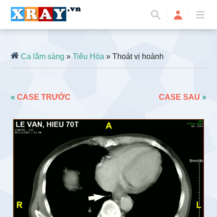
Ca lâm sàng
»
Tiêu Hóa
» Thoát vị hoành
«
CASE TRƯỚC
CASE SAU
»