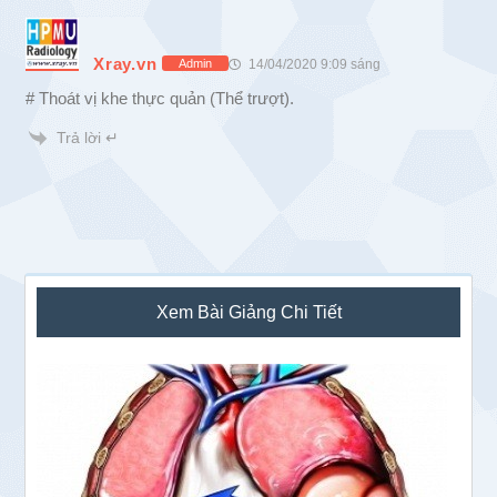
Xray.vn
14/04/2020 9:09 sáng
Admin
# Thoát vị khe thực quản (Thể trượt).
Trả lời ↵
Sidebar
Xem Bài Giảng Chi Tiết
chính