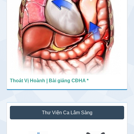
Thoát Vị Hoành | Bài giảng CĐHA *
Thư Viện Ca Lâm Sàng