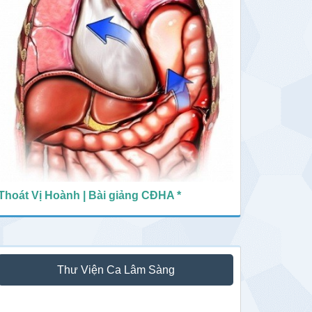
Thoát Vị Hoành | Bài giảng CĐHA *
Thư Viện Ca Lâm Sàng