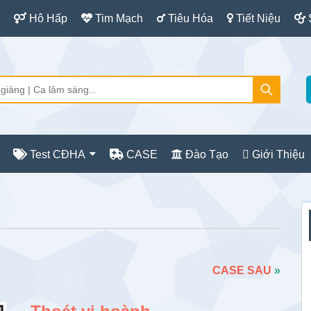
Hô Hấp
Tim Mạch
Tiêu Hóa
Tiết Niệu
Test CĐHA
CASE
Đào Tạo
Giới Thiệu
S
c
CASE SAU
»