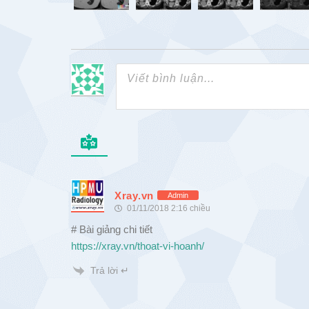
Xray.vn
Admin
01/11/2018 2:16 chiều
# Bài giảng chi tiết
https://xray.vn/thoat-vi-hoanh/
Trả lời ↵