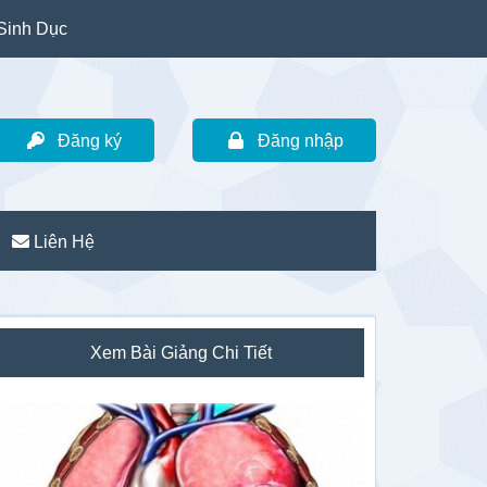
Sinh Dục
Đăng ký
Đăng nhập
Liên Hệ
idebar
Xem Bài Giảng Chi Tiết
hính