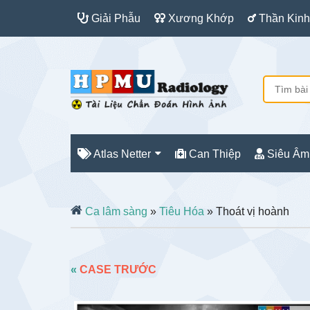
Giải Phẫu
Xương Khớp
Thần Kinh
Atlas Netter
Can Thiệp
Siêu Âm
Ca lâm sàng
»
Tiêu Hóa
» Thoát vị hoành
«
CASE TRƯỚC