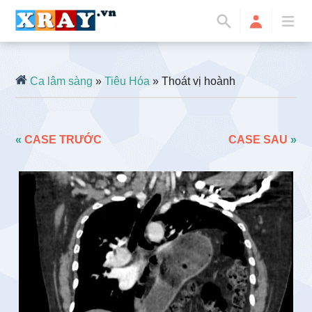
Ca lâm sàng
»
Tiêu Hóa
» Thoát vị hoành
«
CASE TRƯỚC
CASE SAU
»