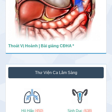
Thoát Vị Hoành | Bài giảng CĐHA *
Thư Viện Ca Lâm Sàng
Hô Hấp
(450)
Sinh Dục
(638)