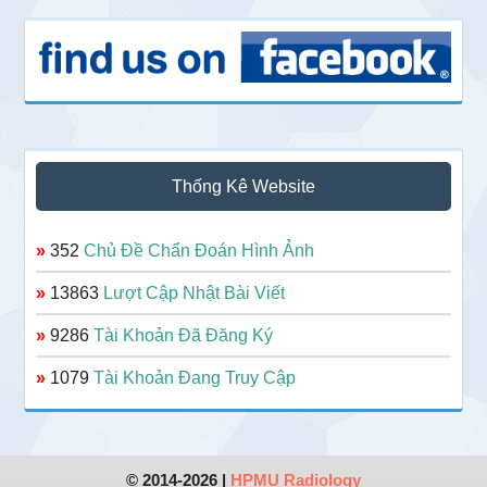
Thống Kê Website
»
352
Chủ Đề Chẩn Đoán Hình Ảnh
»
13863
Lượt Cập Nhật Bài Viết
»
9286
Tài Khoản Đã Đăng Ký
»
1079
Tài Khoản Đang Truy Cập
© 2014-2026 |
HPMU Radiology