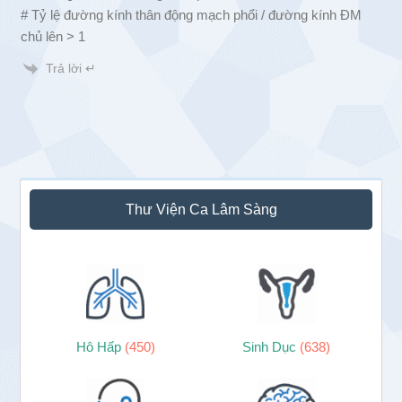
# Tỷ lệ đường kính thân động mạch phổi / đường kính ĐM
chủ lên > 1
Trả lời ↵
Sidebar
Thư Viện Ca Lâm Sàng
chính
Hô Hấp
(450)
Sinh Dục
(638)