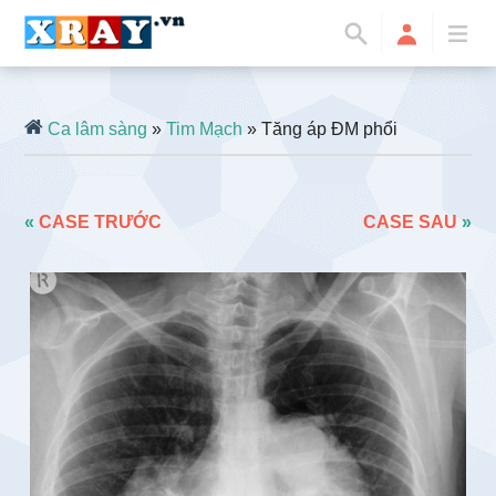
Ca lâm sàng
»
Tim Mạch
» Tăng áp ĐM phổi
«
CASE TRƯỚC
CASE SAU
»