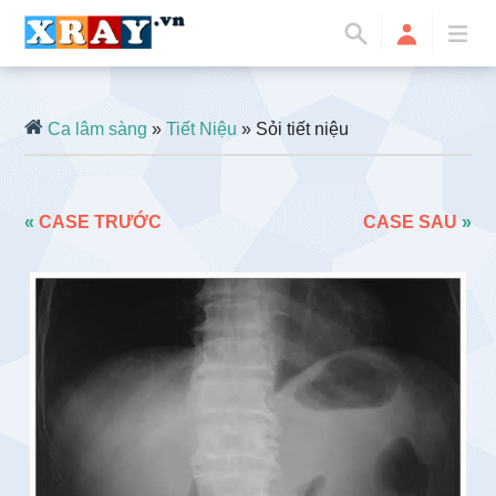
Ca lâm sàng
»
Tiết Niệu
» Sỏi tiết niệu
«
CASE TRƯỚC
CASE SAU
»