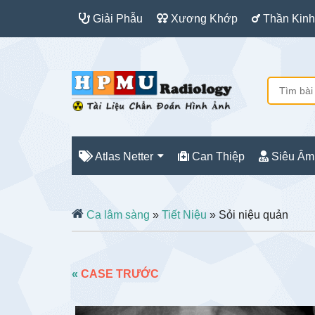
Giải Phẫu
Xương Khớp
Thần Kinh
Atlas Netter
Can Thiệp
Siêu Âm
Ca lâm sàng
»
Tiết Niệu
» Sỏi niệu quản
«
CASE TRƯỚC