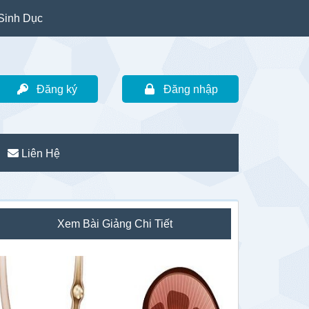
Sinh Dục
Đăng ký
Đăng nhập
Liên Hệ
idebar
Xem Bài Giảng Chi Tiết
hính