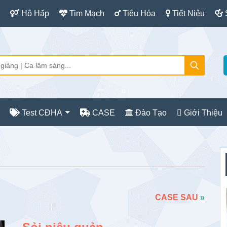
Hô Hấp
Tim Mạch
Tiêu Hóa
Tiết Niệu
Test CĐHA
CASE
Đào Tạo
Giới Thiệu
S
c
CASE SAU
»