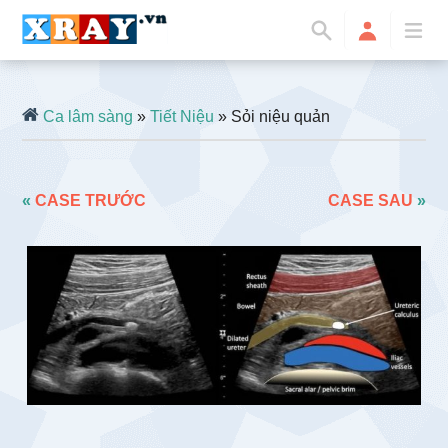
Ca lâm sàng
»
Tiết Niệu
» Sỏi niệu quản
«
CASE TRƯỚC
CASE SAU
»