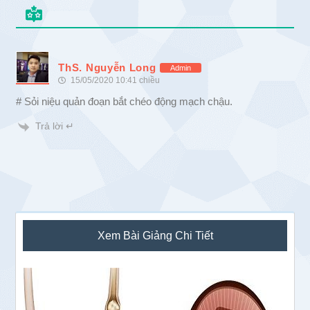
ThS. Nguyễn Long
Admin
15/05/2020 10:41 chiều
# Sỏi niệu quản đoạn bắt chéo động mạch chậu.
Trả lời ↵
Sidebar
Xem Bài Giảng Chi Tiết
chính