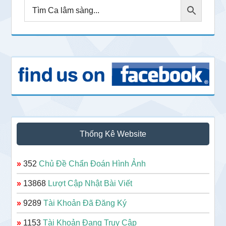
Thống Kê Website
»
352
Chủ Đề Chẩn Đoán Hình Ảnh
»
13868
Lượt Cập Nhật Bài Viết
»
9289
Tài Khoản Đã Đăng Ký
»
1153
Tài Khoản Đang Truy Cập