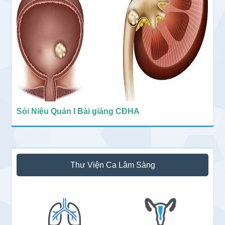
Sỏi Niệu Quản I Bài giảng CĐHA
Thư Viện Ca Lâm Sàng