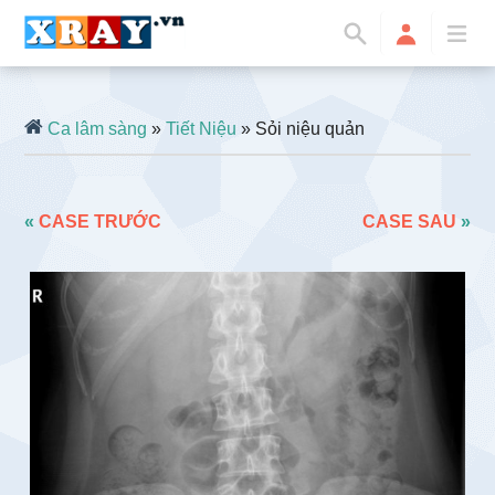
Ca lâm sàng
»
Tiết Niệu
» Sỏi niệu quản
«
CASE TRƯỚC
CASE SAU
»