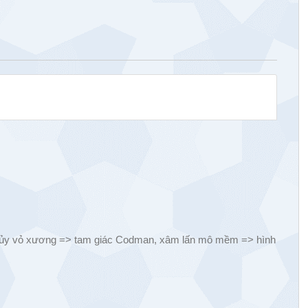
hủy vỏ xương => tam giác Codman, xâm lấn mô mềm => hình