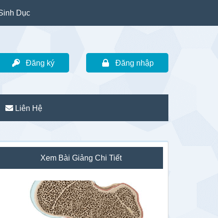
Sinh Dục
Đăng ký
Đăng nhập
Liên Hệ
idebar
Xem Bài Giảng Chi Tiết
hính