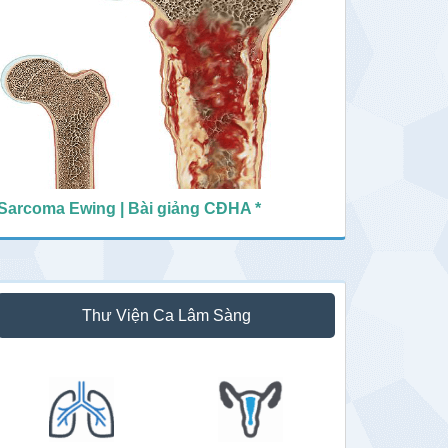
Sarcoma Ewing | Bài giảng CĐHA *
Thư Viện Ca Lâm Sàng