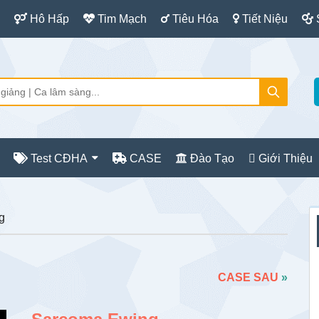
Hô Hấp
Tim Mạch
Tiêu Hóa
Tiết Niệu
Test CĐHA
CASE
Đào Tạo
Giới Thiệu
S
g
c
CASE SAU
»