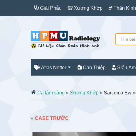
Giải Phẫu
Xương Khớp
Thần Kinh
Atlas Netter
Can Thiệp
Siêu Âm
Ca lâm sàng
»
Xương Khớp
» Sarcoma Ewin
«
CASE TRƯỚC