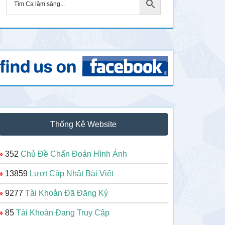
Thống Kê Website
»
352
Chủ Đề Chẩn Đoán Hình Ảnh
»
13859
Lượt Cập Nhật Bài Viết
»
9277
Tài Khoản Đã Đăng Ký
»
85
Tài Khoản Đang Truy Cập