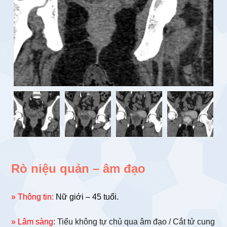
Rò niệu quản – âm đạo
» Thông tin:
Nữ giới – 45 tuổi.
» Lâm sàng
: Tiểu không tự chủ qua âm đạo / Cắt tử cung