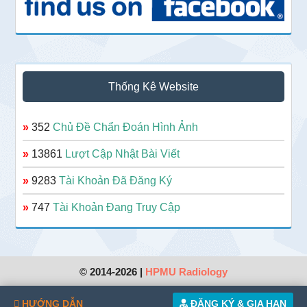
Thống Kê Website
»
352
Chủ Đề Chẩn Đoán Hình Ảnh
»
13861
Lượt Cập Nhật Bài Viết
»
9283
Tài Khoản Đã Đăng Ký
»
747
Tài Khoản Đang Truy Cập
© 2014-2026 |
HPMU Radiology
HƯỚNG DẪN
ĐĂNG KÝ & GIA HẠN