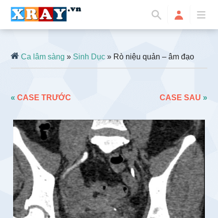
Ca lâm sàng
»
Sinh Dục
» Rò niệu quản – âm đạo
«
CASE TRƯỚC
CASE SAU
»