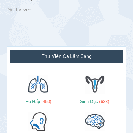
Trả lời ↵
Sidebar
Thư Viện Ca Lâm Sàng
chính
Hô Hấp
(450)
Sinh Dục
(638)