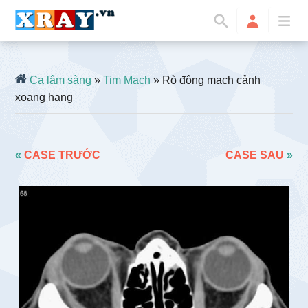
Ca lâm sàng
»
Tim Mạch
» Rò động mạch cảnh
xoang hang
«
CASE TRƯỚC
CASE SAU
»