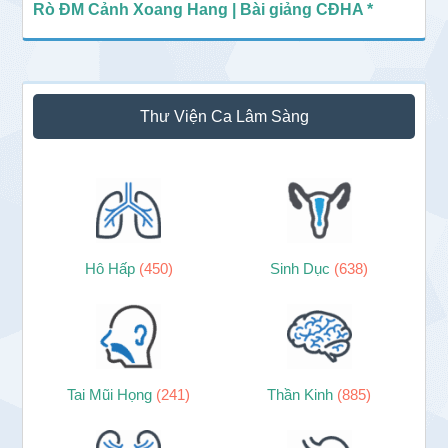
Rò ĐM Cảnh Xoang Hang | Bài giảng CĐHA *
Thư Viện Ca Lâm Sàng
Hô Hấp
(450)
Sinh Dục
(638)
Tai Mũi Họng
(241)
Thần Kinh
(885)