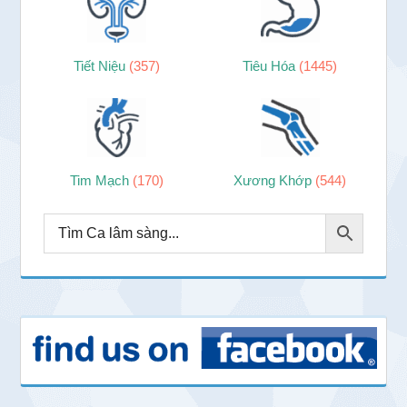
Tiết Niệu
(357)
Tiêu Hóa
(1445)
Tim Mạch
(170)
Xương Khớp
(544)