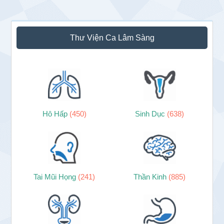
Thư Viện Ca Lâm Sàng
Hô Hấp
(450)
Sinh Dục
(638)
Tai Mũi Họng
(241)
Thần Kinh
(885)