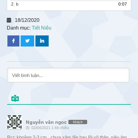
2.
b
0:07
18/12/2020
Danh mục:
Tiết Niệu
Nguyễn văn ngoc
Khách
02/04/2021 1:48 chiều
Rcc khoảng 2-3 cm , chưa xâm lấn hay lồi võ thận, siêu âm