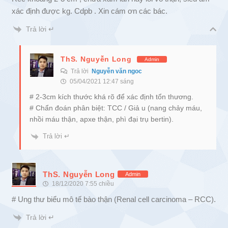
xác định được kg. Cdpb . Xin cám ơn các bác.
Trả lời ↵
ThS. Nguyễn Long
Admin
Trả lời
Nguyễn văn ngoc
05/04/2021 12:47 sáng
# 2-3cm kích thước khá rõ để xác định tổn thương.
# Chẩn đoán phân biệt: TCC / Giả u (nang chảy máu,
nhồi máu thận, apxe thận, phì đại trụ bertin).
Trả lời ↵
ThS. Nguyễn Long
Admin
18/12/2020 7:55 chiều
# Ung thư biểu mô tế bào thận (Renal cell carcinoma – RCC).
Trả lời ↵