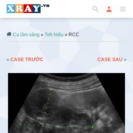
Ca lâm sàng
»
Tiết Niệu
» RCC
«
CASE TRƯỚC
CASE SAU
»