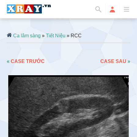
Ca lâm sàng
»
Tiết Niệu
» RCC
«
CASE TRƯỚC
CASE SAU
»