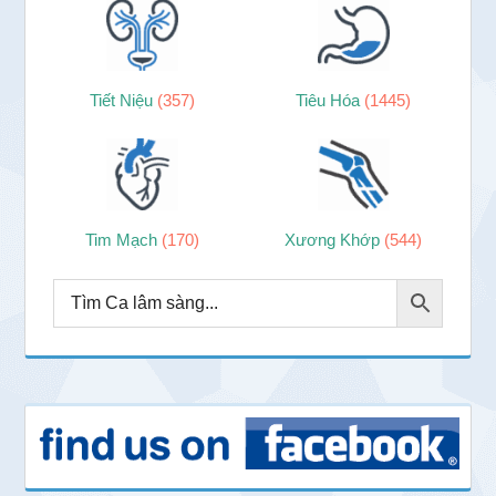
Tiết Niệu
(357)
Tiêu Hóa
(1445)
Tim Mạch
(170)
Xương Khớp
(544)