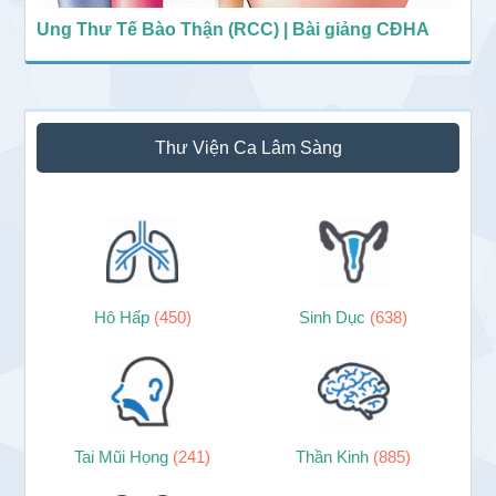
Ung Thư Tế Bào Thận (RCC) | Bài giảng CĐHA
Thư Viện Ca Lâm Sàng
Hô Hấp
(450)
Sinh Dục
(638)
Tai Mũi Họng
(241)
Thần Kinh
(885)