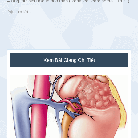
# Ung thư biểu mô tế bào thận (Renal cell carcinoma – RCC).
Trả lời ↵
Sidebar
Xem Bài Giảng Chi Tiết
chính