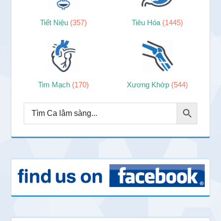
Tiết Niệu
(357)
Tiêu Hóa
(1445)
Tim Mạch
(170)
Xương Khớp
(544)