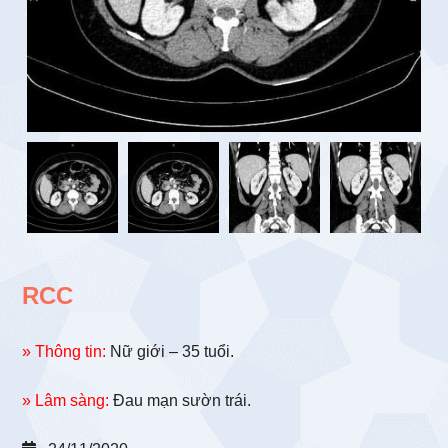
RCC
» Thông tin:
Nữ giới – 35 tuổi.
» Lâm sàng:
Đau mạn sườn trái.