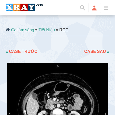
Ca lâm sàng
»
Tiết Niệu
» RCC
«
CASE TRƯỚC
CASE SAU
»