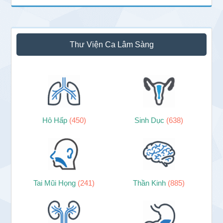
Thư Viện Ca Lâm Sàng
Hô Hấp
(450)
Sinh Dục
(638)
Tai Mũi Họng
(241)
Thần Kinh
(885)