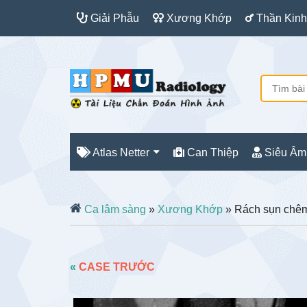
Giải Phẫu
Xương Khớp
Thần Kinh
Atlas Netter
Can Thiệp
Siêu Âm
Ca lâm sàng
»
Xương Khớp
» Rách sụn chê
«
CASE TRƯỚC