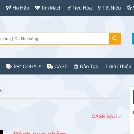
Hô Hấp
Tim Mạch
Tiêu Hóa
Tiết Niệu
Test CĐHA
CASE
Đào Tạo
Giới Thiệu
S
m
c
CASE SAU
»