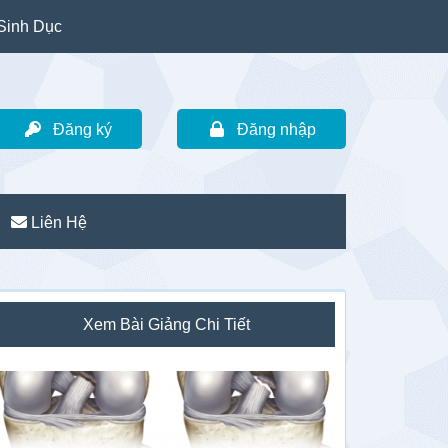
Sinh Dục
Đăng ký
Đăng nhập
Liên Hệ
idebar
Xem Bài Giảng Chi Tiết
hính