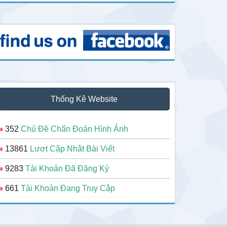
Thống Kê Website
»
352
Chủ Đề Chẩn Đoán Hình Ảnh
»
13861
Lượt Cập Nhật Bài Viết
»
9283
Tài Khoản Đã Đăng Ký
»
661
Tài Khoản Đang Truy Cập