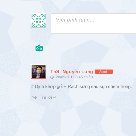
ThS. Nguyễn Long
Admin
20/09/2019 8:45 chiều
# Dịch khớp gối + Rách sừng sau sụn chêm trong.
Trả lời ↵