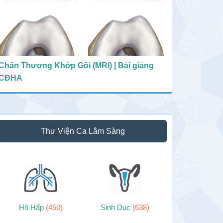
Chấn Thương Khớp Gối (MRI) | Bài giảng
CĐHA
Thư Viện Ca Lâm Sàng
Hô Hấp
(450)
Sinh Dục
(638)