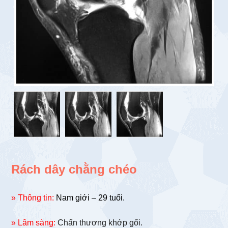
Rách dây chằng chéo
» Thông tin:
Nam giới – 29 tuổi.
» Lâm sàng:
Chấn thương khớp gối.