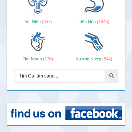
Tiết Niệu
(357)
Tiêu Hóa
(1445)
Tim Mạch
(170)
Xương Khớp
(544)