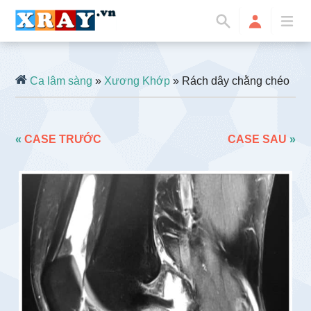
Ca lâm sàng
»
Xương Khớp
» Rách dây chằng chéo
«
CASE TRƯỚC
CASE SAU
»