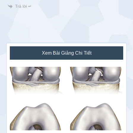
Trả lời ↵
Sidebar
Xem Bài Giảng Chi Tiết
chính