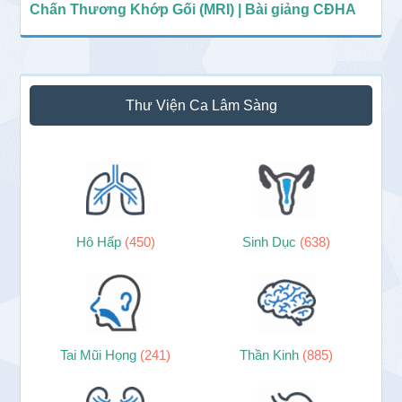
Chấn Thương Khớp Gối (MRI) | Bài giảng CĐHA
Thư Viện Ca Lâm Sàng
Hô Hấp
(450)
Sinh Dục
(638)
Tai Mũi Họng
(241)
Thần Kinh
(885)