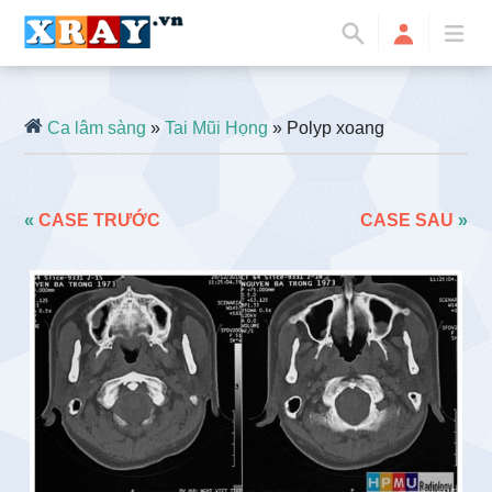
Ca lâm sàng
»
Tai Mũi Họng
» Polyp xoang
«
CASE TRƯỚC
CASE SAU
»