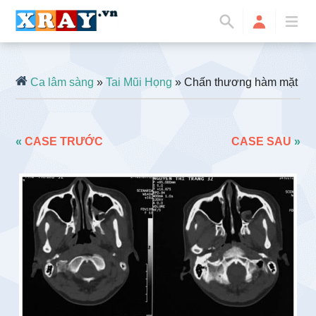
Ca lâm sàng
»
Tai Mũi Họng
» Chấn thương hàm mặt
«
CASE TRƯỚC
CASE SAU
»