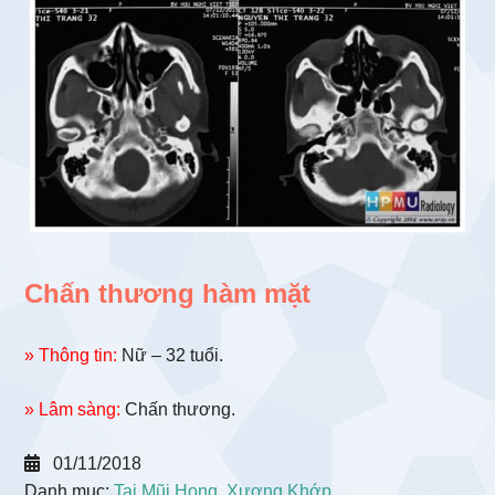
Chấn thương hàm mặt
» Thông tin:
Nữ – 32 tuổi.
» Lâm sàng:
Chấn thương.
01/11/2018
Danh mục:
Tai Mũi Họng
,
Xương Khớp