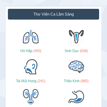
Thư Viện Ca Lâm Sàng
Hô Hấp
(450)
Sinh Dục
(638)
Tai Mũi Họng
(241)
Thần Kinh
(885)