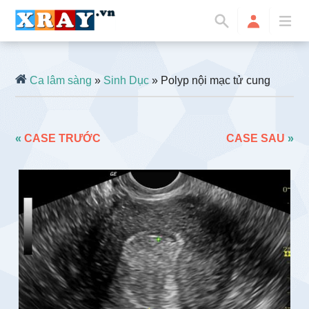
Ca lâm sàng
»
Sinh Dục
» Polyp nội mạc tử cung
«
CASE TRƯỚC
CASE SAU
»