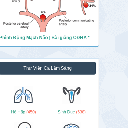
Phình Động Mạch Não | Bài giảng CĐHA *
Thư Viện Ca Lâm Sàng
Hô Hấp
(450)
Sinh Dục
(638)