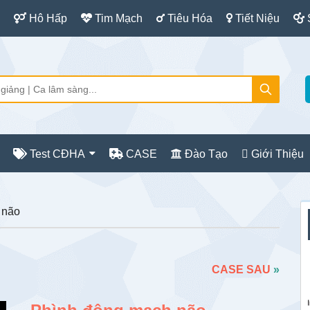
Hô Hấp
Tim Mạch
Tiêu Hóa
Tiết Niệu
Test CĐHA
CASE
Đào Tạo
Giới Thiệu
S
 não
c
CASE SAU
»