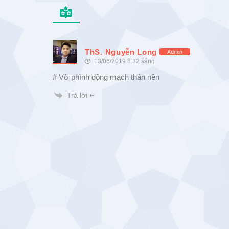
ThS. Nguyễn Long
Admin
13/06/2019 8:32 sáng
# Vỡ phình động mạch thân nền
Trả lời ↵