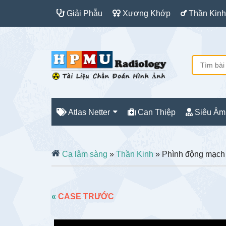
Giải Phẫu
Xương Khớp
Thần Kinh
Atlas Netter
Can Thiệp
Siêu Âm
Ca lâm sàng
»
Thần Kinh
» Phình động mạch
«
CASE TRƯỚC