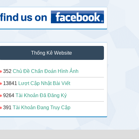
Thống Kê Website
»
352
Chủ Đề Chẩn Đoán Hình Ảnh
»
13841
Lượt Cập Nhật Bài Viết
»
9264
Tài Khoản Đã Đăng Ký
»
391
Tài Khoản Đang Truy Cập