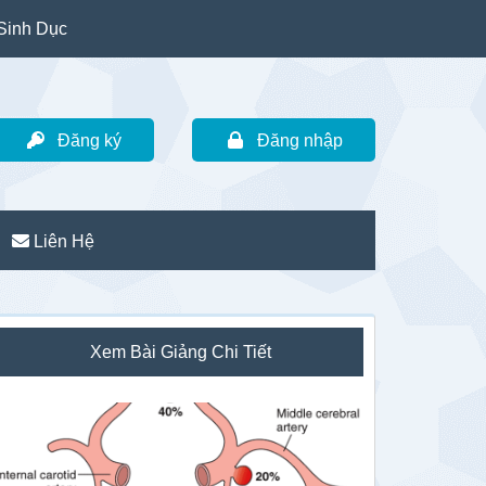
Sinh Dục
Đăng ký
Đăng nhập
Liên Hệ
idebar
Xem Bài Giảng Chi Tiết
hính