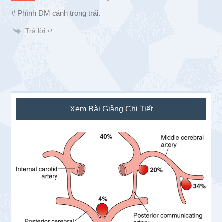
# Phình ĐM cảnh trong trái.
Trả lời ↵
Sidebar
Xem Bài Giảng Chi Tiết
chính