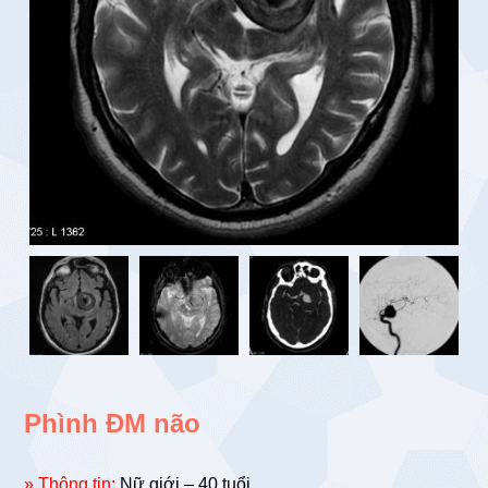
Phình ĐM não
» Thông tin:
Nữ giới – 40 tuổi.