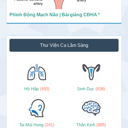
Phình Động Mạch Não | Bài giảng CĐHA *
Thư Viện Ca Lâm Sàng
Hô Hấp
(450)
Sinh Dục
(638)
Tai Mũi Họng
(241)
Thần Kinh
(885)