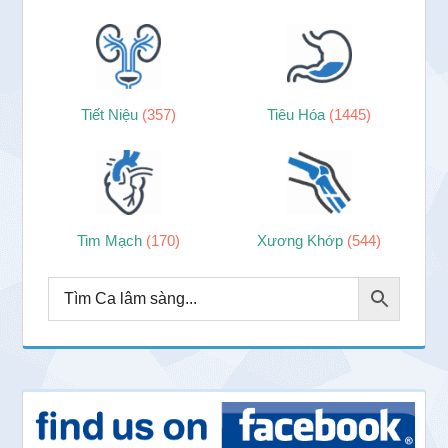
Tiết Niệu
(357)
Tiêu Hóa
(1445)
Tim Mạch
(170)
Xương Khớp
(544)