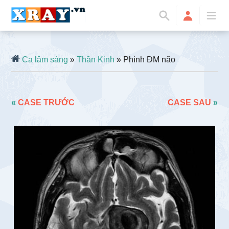
Ca lâm sàng
»
Thần Kinh
» Phình ĐM não
«
CASE TRƯỚC
CASE SAU
»