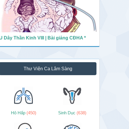
U Dây Thần Kinh VIII | Bài giảng CĐHA *
Thư Viện Ca Lâm Sàng
Hô Hấp
(450)
Sinh Dục
(638)