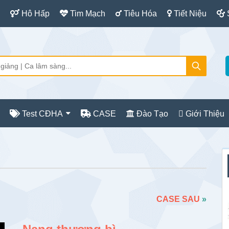
Hô Hấp
Tim Mạch
Tiêu Hóa
Tiết Niệu
Test CĐHA
CASE
Đào Tạo
Giới Thiệu
S
c
CASE SAU
»