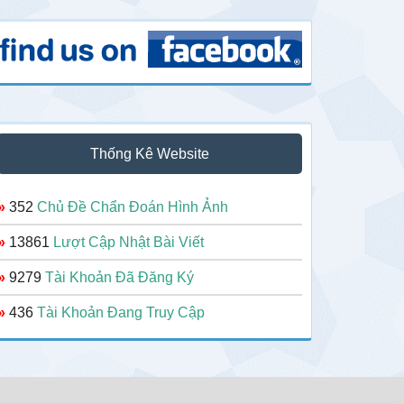
Thống Kê Website
»
352
Chủ Đề Chẩn Đoán Hình Ảnh
»
13861
Lượt Cập Nhật Bài Viết
»
9279
Tài Khoản Đã Đăng Ký
»
436
Tài Khoản Đang Truy Cập