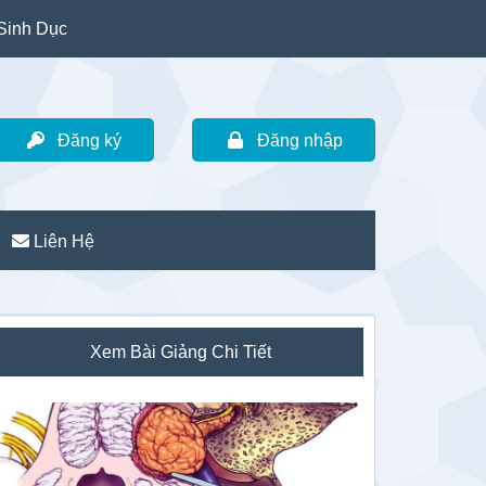
Sinh Dục
Đăng ký
Đăng nhập
Liên Hệ
idebar
Xem Bài Giảng Chi Tiết
hính