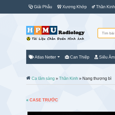
Giải Phẫu
Xương Khớp
Thần Kinh
Atlas Netter
Can Thiệp
Siêu Âm
Ca lâm sàng
»
Thần Kinh
» Nang thượng bì
«
CASE TRƯỚC