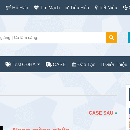
Hô Hấp
Tim Mạch
Tiêu Hóa
Tiết Niệu
Test CĐHA
CASE
Đào Tạo
Giới Thiệu
S
c
CASE SAU
»