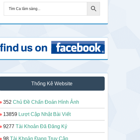
Thống Kê Website
»
352
Chủ Đề Chẩn Đoán Hình Ảnh
»
13859
Lượt Cập Nhật Bài Viết
»
9277
Tài Khoản Đã Đăng Ký
»
98
Tài Khoản Đang Truy Cập