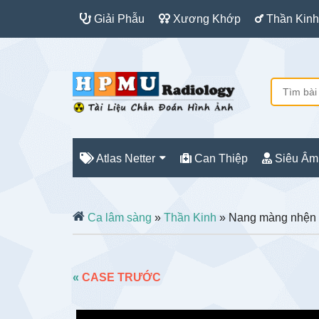
Giải Phẫu
Xương Khớp
Thần Kinh
Atlas Netter
Can Thiệp
Siêu Âm
Ca lâm sàng
»
Thần Kinh
» Nang màng nhện
«
CASE TRƯỚC