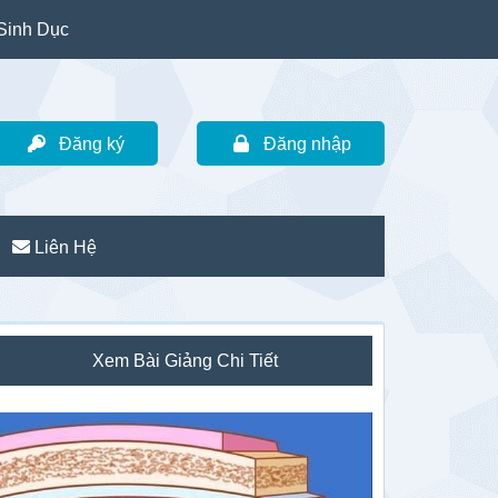
Sinh Dục
Đăng ký
Đăng nhập
Liên Hệ
idebar
Xem Bài Giảng Chi Tiết
hính