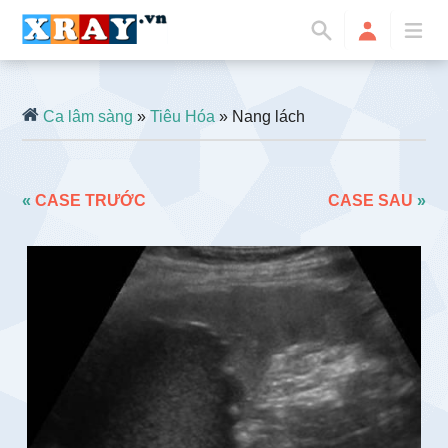
Ca lâm sàng
»
Tiêu Hóa
» Nang lách
«
CASE TRƯỚC
CASE SAU
»