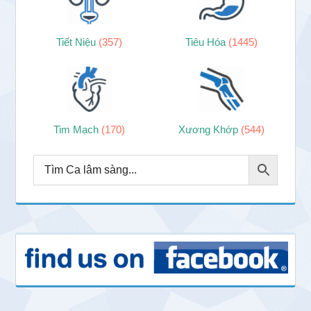
Tiết Niệu
(357)
Tiêu Hóa
(1445)
Tim Mạch
(170)
Xương Khớp
(544)