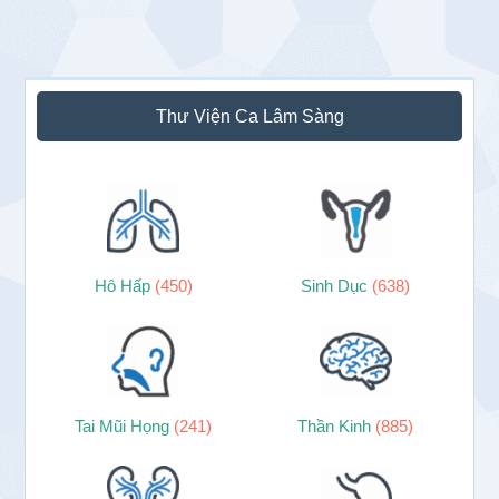
Sidebar
Thư Viện Ca Lâm Sàng
chính
Hô Hấp
(450)
Sinh Dục
(638)
Tai Mũi Họng
(241)
Thần Kinh
(885)