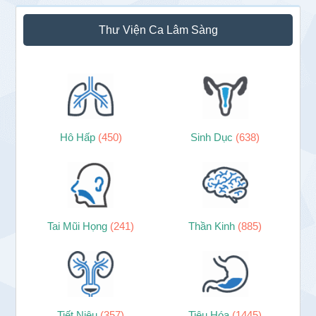
Thư Viện Ca Lâm Sàng
Hô Hấp
(450)
Sinh Dục
(638)
Tai Mũi Họng
(241)
Thần Kinh
(885)
Tiết Niệu
(357)
Tiêu Hóa
(1445)