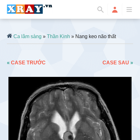
Ca lâm sàng
»
Thần Kinh
» Nang keo não thất
«
CASE TRƯỚC
CASE SAU
»