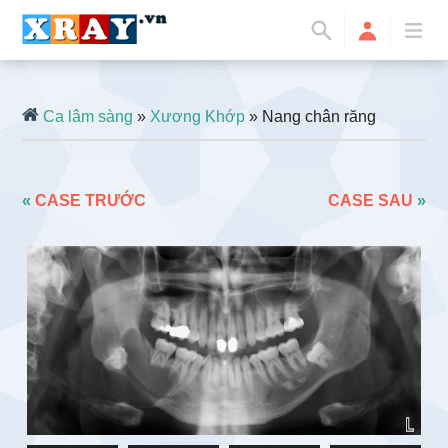
Ca lâm sàng
»
Xương Khớp
» Nang chân răng
«
CASE TRƯỚC
CASE SAU
»