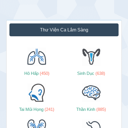
Sidebar
Thư Viện Ca Lâm Sàng
chính
Hô Hấp
(450)
Sinh Dục
(638)
Tai Mũi Họng
(241)
Thần Kinh
(885)