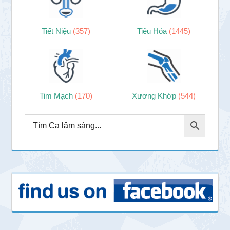
Tiết Niệu
(357)
Tiêu Hóa
(1445)
Tim Mạch
(170)
Xương Khớp
(544)