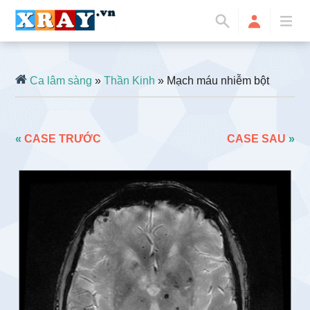
Ca lâm sàng
»
Thần Kinh
» Mạch máu nhiễm bột
«
CASE TRƯỚC
CASE SAU
»