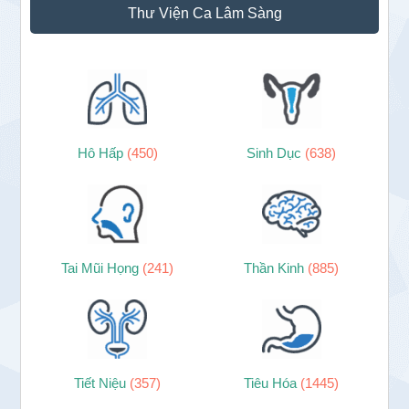
Thư Viện Ca Lâm Sàng
Hô Hấp
(450)
Sinh Dục
(638)
Tai Mũi Họng
(241)
Thần Kinh
(885)
Tiết Niệu
(357)
Tiêu Hóa
(1445)