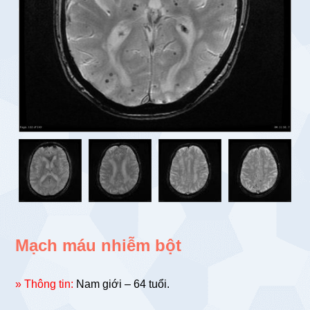
Mạch máu nhiễm bột
» Thông tin:
Nam giới – 64 tuổi.