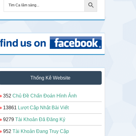
Thống Kê Website
»
352
Chủ Đề Chẩn Đoán Hình Ảnh
»
13861
Lượt Cập Nhật Bài Viết
»
9279
Tài Khoản Đã Đăng Ký
»
952
Tài Khoản Đang Truy Cập