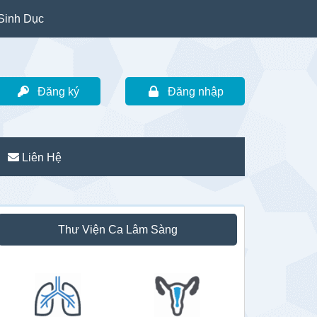
Sinh Dục
Đăng ký
Đăng nhập
Liên Hệ
idebar
Thư Viện Ca Lâm Sàng
hính