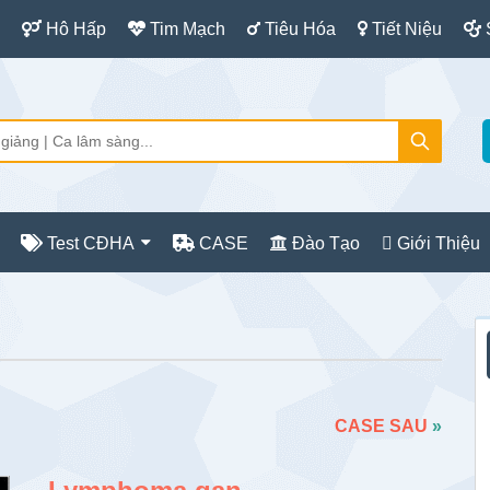
Hô Hấp
Tim Mạch
Tiêu Hóa
Tiết Niệu
Test CĐHA
CASE
Đào Tạo
Giới Thiệu
S
c
CASE SAU
»