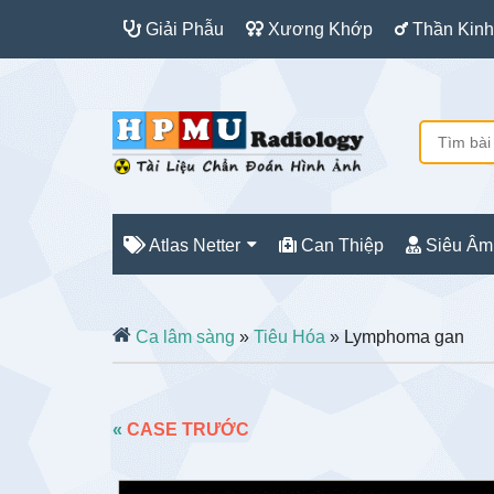
Giải Phẫu
Xương Khớp
Thần Kinh
Atlas Netter
Can Thiệp
Siêu Âm
Ca lâm sàng
»
Tiêu Hóa
» Lymphoma gan
«
CASE TRƯỚC