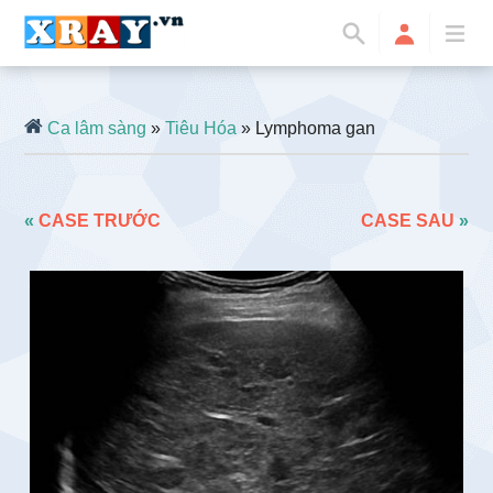
Ca lâm sàng
»
Tiêu Hóa
» Lymphoma gan
«
CASE TRƯỚC
CASE SAU
»