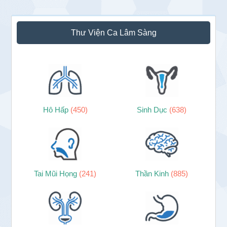
Sidebar
Thư Viện Ca Lâm Sàng
chính
Hô Hấp
(450)
Sinh Dục
(638)
Tai Mũi Họng
(241)
Thần Kinh
(885)