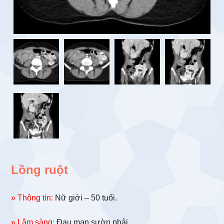
Lồng ruột
» Thông tin:
Nữ giới – 50 tuổi.
» Lâm sàng:
Đau mạn sườn phải.