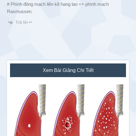
# Phình động mạch liền kề hang lao => phình mạch
Rasmussen.
Trả lời ↵
Sidebar
Xem Bài Giảng Chi Tiết
chính