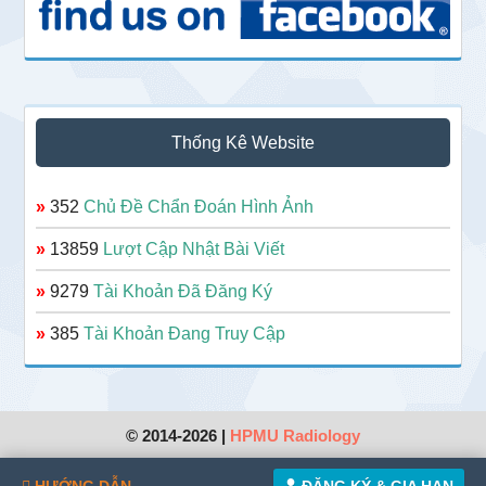
Thống Kê Website
»
352
Chủ Đề Chẩn Đoán Hình Ảnh
»
13859
Lượt Cập Nhật Bài Viết
»
9279
Tài Khoản Đã Đăng Ký
»
385
Tài Khoản Đang Truy Cập
© 2014-2026 |
HPMU Radiology