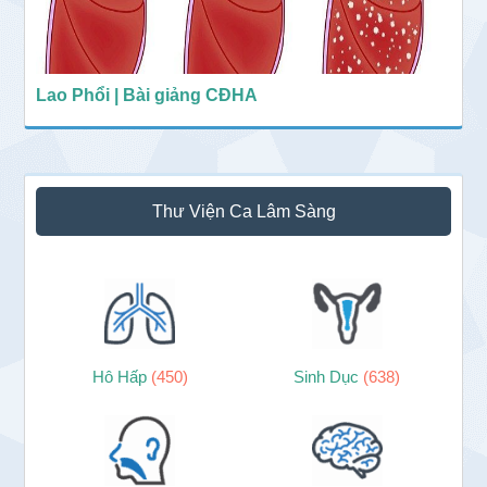
Lao Phổi | Bài giảng CĐHA
Thư Viện Ca Lâm Sàng
Hô Hấp
(450)
Sinh Dục
(638)