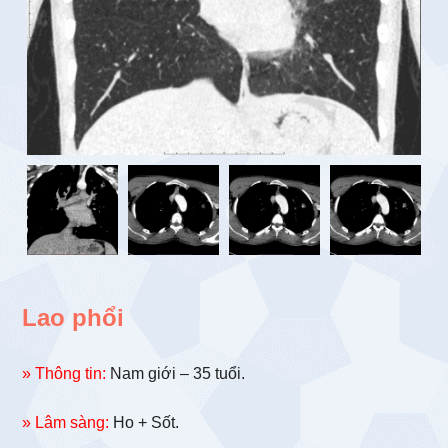
Lao phổi
» Thông tin:
Nam giới – 35 tuổi.
» Lâm sàng:
Ho + Sốt.