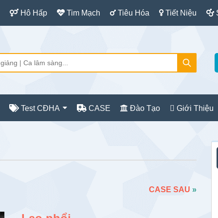
Hô Hấp
Tim Mạch
Tiêu Hóa
Tiết Niệu
Test CĐHA
CASE
Đào Tạo
Giới Thiệu
S
c
CASE SAU
»