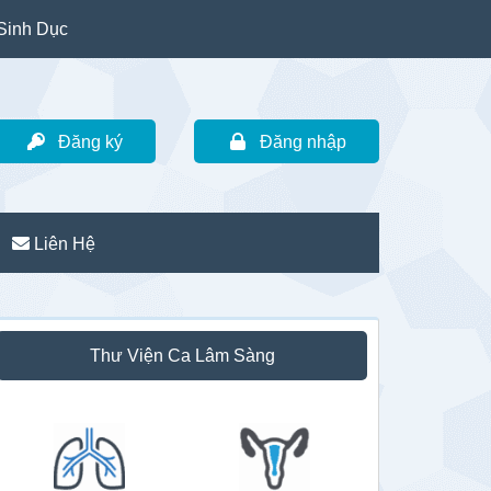
Sinh Dục
Đăng ký
Đăng nhập
Liên Hệ
idebar
Thư Viện Ca Lâm Sàng
hính