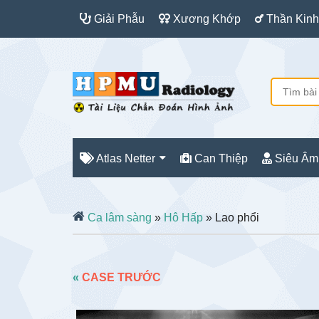
Giải Phẫu
Xương Khớp
Thần Kinh
Atlas Netter
Can Thiệp
Siêu Âm
Ca lâm sàng
»
Hô Hấp
» Lao phổi
«
CASE TRƯỚC