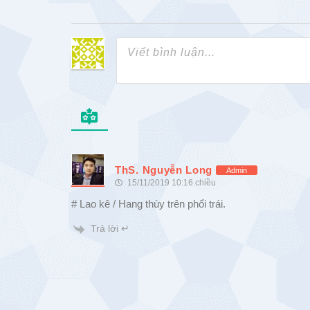
ThS. Nguyễn Long
Admin
15/11/2019 10:16 chiều
# Lao kê / Hang thùy trên phổi trái.
Trả lời ↵