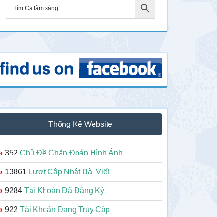
Thống Kê Website
»
352
Chủ Đề Chẩn Đoán Hình Ảnh
»
13861
Lượt Cập Nhật Bài Viết
»
9284
Tài Khoản Đã Đăng Ký
»
922
Tài Khoản Đang Truy Cập