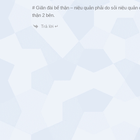
# Giãn đài bể thận – niệu quản phải do sỏi niệu quả
thận 2 bên.
Trả lời ↵