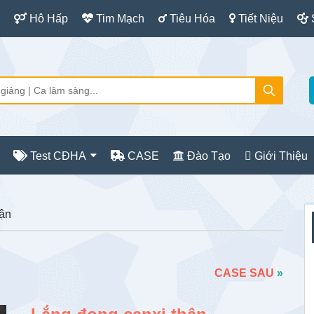
Hô Hấp
Tim Mạch
Tiêu Hóa
Tiết Niệu
Test CĐHA
CASE
Đào Tạo
Giới Thiệu
S
hận
c
CASE SAU
»