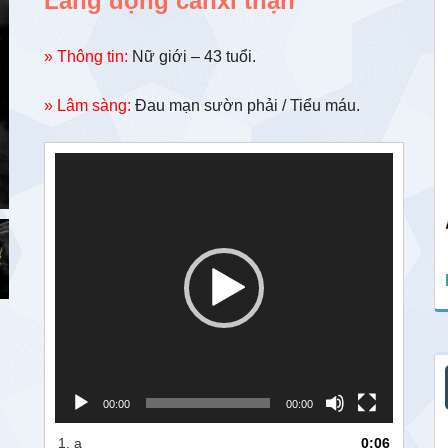
Lắng đọng canxi thận
» Thông tin:
Nữ giới – 43 tuổi.
» Lâm sàng:
Đau mạn sườn phải / Tiểu máu.
Trình
chơi
Video
00:00
00:00
1.
a
0:06