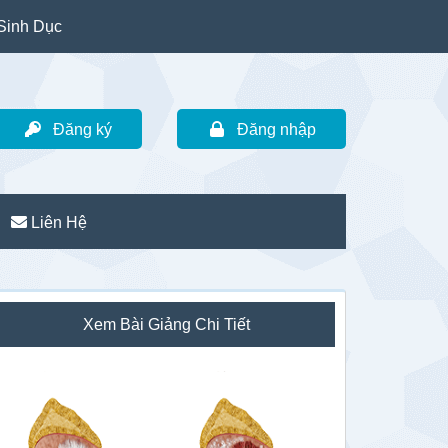
Sinh Dục
Đăng ký
Đăng nhập
Liên Hệ
idebar
Xem Bài Giảng Chi Tiết
hính