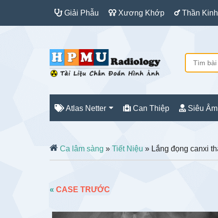
Giải Phẫu
Xương Khớp
Thần Kinh
Atlas Netter
Can Thiệp
Siêu Âm
Ca lâm sàng
»
Tiết Niệu
» Lắng đọng canxi t
«
CASE TRƯỚC