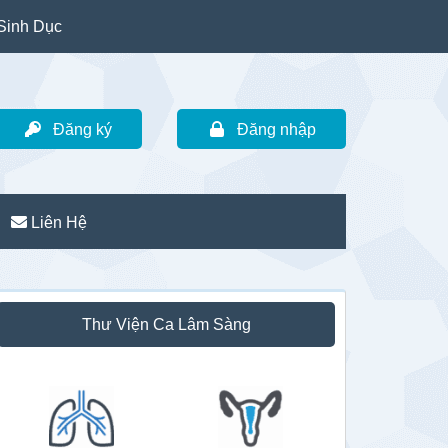
Sinh Dục
Đăng ký
Đăng nhập
Liên Hệ
idebar
Thư Viện Ca Lâm Sàng
hính