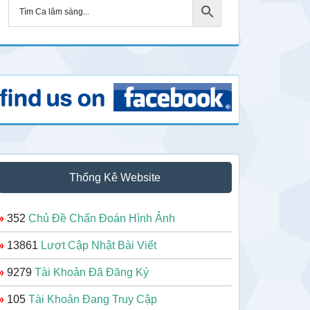
Thống Kê Website
»
352
Chủ Đề Chẩn Đoán Hình Ảnh
»
13861
Lượt Cập Nhật Bài Viết
»
9279
Tài Khoản Đã Đăng Ký
»
105
Tài Khoản Đang Truy Cập