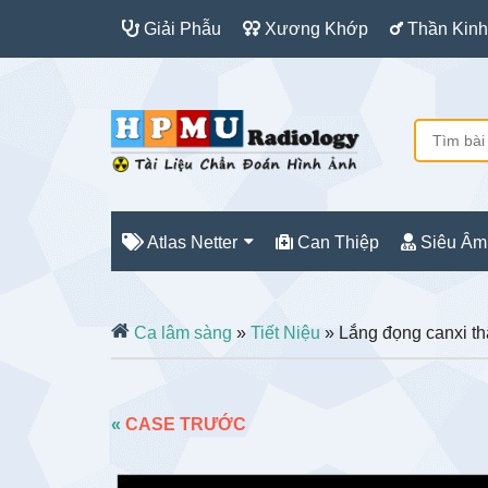
Giải Phẫu
Xương Khớp
Thần Kinh
Atlas Netter
Can Thiệp
Siêu Âm
Ca lâm sàng
»
Tiết Niệu
» Lắng đọng canxi t
«
CASE TRƯỚC