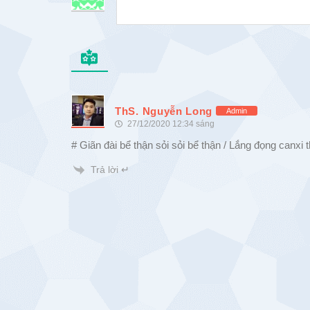
ThS. Nguyễn Long
Admin
27/12/2020 12:34 sáng
# Giãn đài bể thận sỏi sỏi bể thận / Lắng đọng canxi 
Trả lời ↵