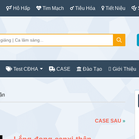
Hô Hấp
Tim Mạch
Tiêu Hóa
Tiết Niệu
Test CĐHA
CASE
Đào Tạo
Giới Thiệu
S
hận
c
CASE SAU
»