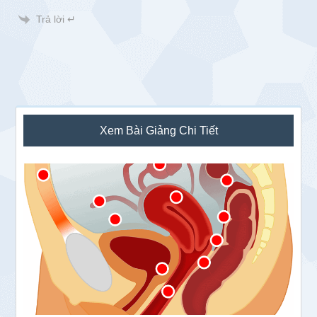
Trả lời ↵
Sidebar
Xem Bài Giảng Chi Tiết
chính