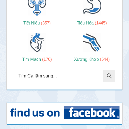
Tiết Niệu
(357)
Tiêu Hóa
(1445)
Tim Mạch
(170)
Xương Khớp
(544)