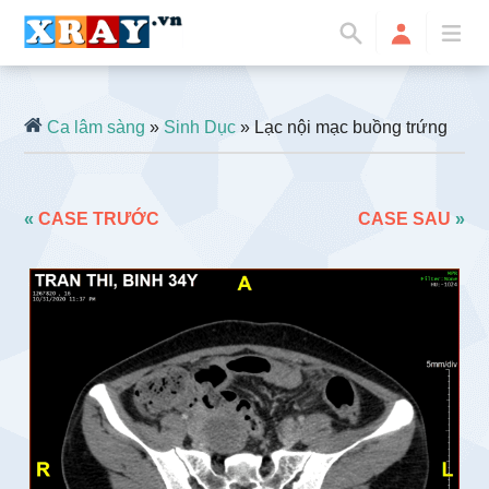
Ca lâm sàng
»
Sinh Dục
» Lạc nội mạc buồng trứng
«
CASE TRƯỚC
CASE SAU
»