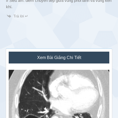
# Siêu âm: điểm chuyển tiếp giữa vùng phổi lành và vùng kén
khí.
Trả lời ↵
Sidebar
Xem Bài Giảng Chi Tiết
chính