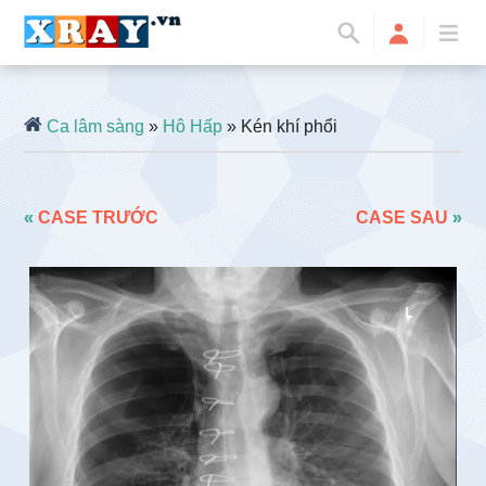
Ca lâm sàng
»
Hô Hấp
» Kén khí phổi
«
CASE TRƯỚC
CASE SAU
»