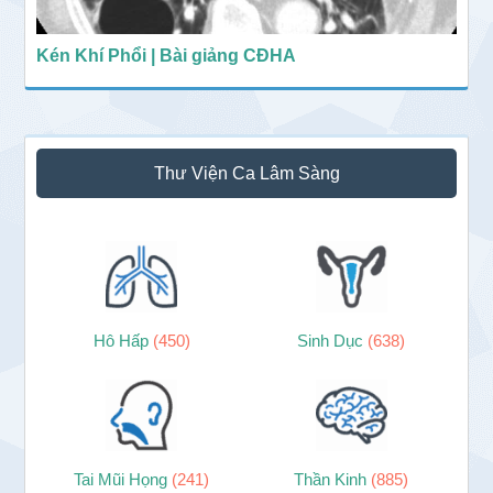
Kén Khí Phổi | Bài giảng CĐHA
Thư Viện Ca Lâm Sàng
Hô Hấp
(450)
Sinh Dục
(638)
Tai Mũi Họng
(241)
Thần Kinh
(885)