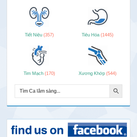
Tiết Niệu
(357)
Tiêu Hóa
(1445)
Tim Mạch
(170)
Xương Khớp
(544)