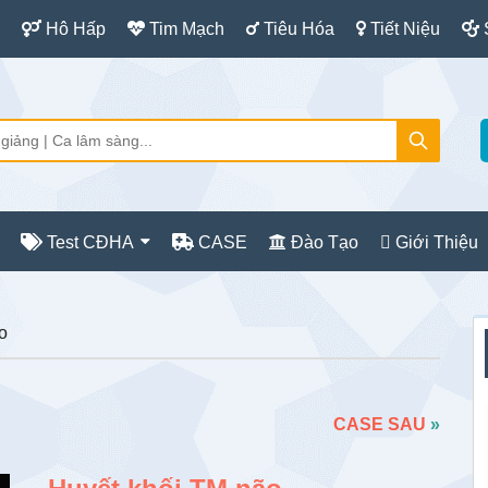
Hô Hấp
Tim Mạch
Tiêu Hóa
Tiết Niệu
Test CĐHA
CASE
Đào Tạo
Giới Thiệu
S
o
c
CASE SAU
»