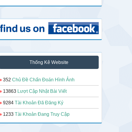
Thống Kê Website
»
352
Chủ Đề Chẩn Đoán Hình Ảnh
»
13863
Lượt Cập Nhật Bài Viết
»
9284
Tài Khoản Đã Đăng Ký
»
1233
Tài Khoản Đang Truy Cập