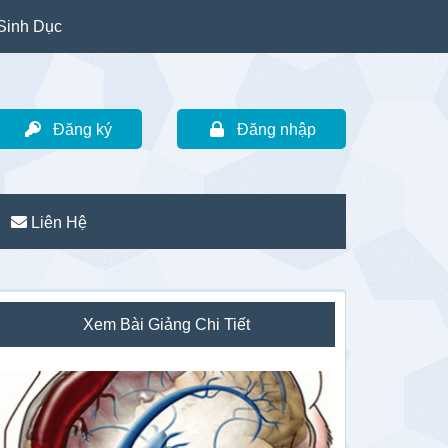
Sinh Dục
Đăng ký
Đăng nhập
Liên Hệ
idebar
Xem Bài Giảng Chi Tiết
hính