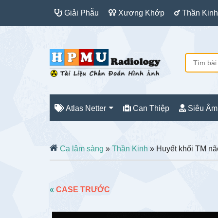
Giải Phẫu
Xương Khớp
Thần Kinh
Atlas Netter
Can Thiệp
Siêu Âm
Ca lâm sàng
»
Thần Kinh
» Huyết khối TM nã
«
CASE TRƯỚC