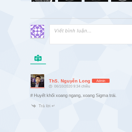
ThS. Nguyễn Long
Admin
06/10/2020 9:34 chiều
# Huyết khối xoang ngang, xoang Sigma trái.
Trả lời ↵