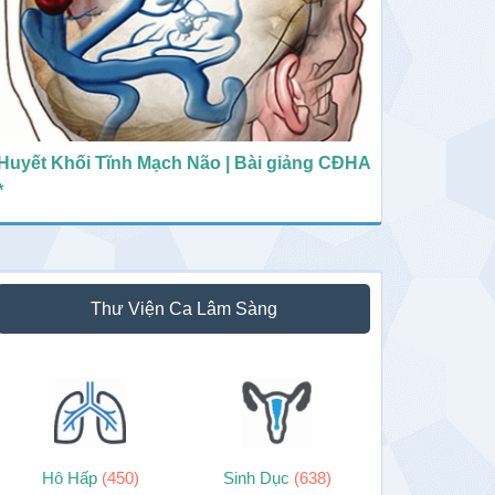
Huyết Khối Tĩnh Mạch Não | Bài giảng CĐHA
*
Thư Viện Ca Lâm Sàng
Hô Hấp
(450)
Sinh Dục
(638)